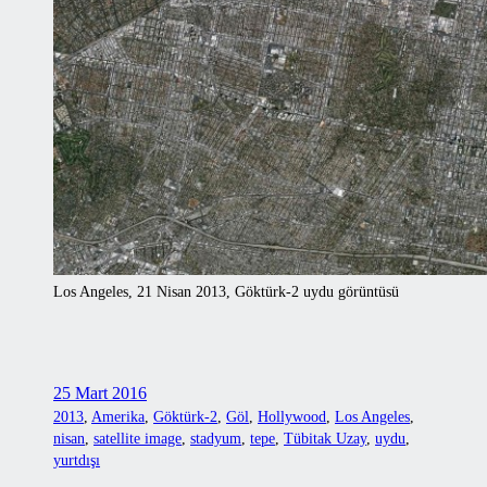
Los Angeles, 21 Nisan 2013, Göktürk-2 uydu görüntüsü
25 Mart 2016
2013
, 
Amerika
, 
Göktürk-2
, 
Göl
, 
Hollywood
, 
Los Angeles
, 
nisan
, 
satellite image
, 
stadyum
, 
tepe
, 
Tübitak Uzay
, 
uydu
, 
yurtdışı