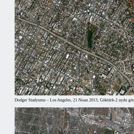
Dodger Stadyumu – Los Angeles, 21 Nisan 2013, Göktürk-2 uydu gör