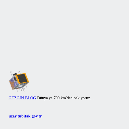
İçeriğe
geç
GEZGİN BLOG
.
Dünya'ya 700 km'den bakıyoruz…
uzay.tubitak.gov.tr