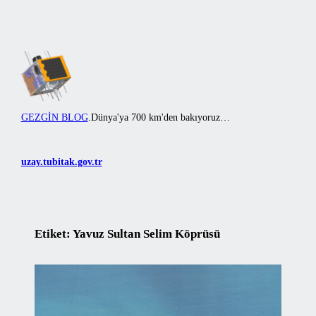
İçeriğe
geç
GEZGİN BLOG
.
Dünya'ya 700 km'den bakıyoruz…
uzay.tubitak.gov.tr
Etiket:
Yavuz Sultan Selim Köprüsü